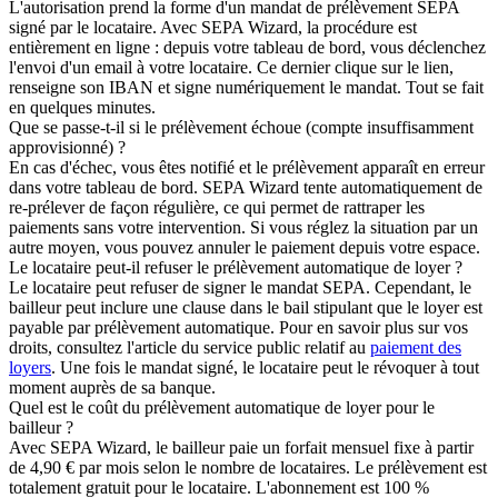
L'autorisation prend la forme d'un mandat de prélèvement SEPA
signé par le locataire. Avec SEPA Wizard, la procédure est
entièrement en ligne : depuis votre tableau de bord, vous déclenchez
l'envoi d'un email à votre locataire. Ce dernier clique sur le lien,
renseigne son IBAN et signe numériquement le mandat. Tout se fait
en quelques minutes.
Que se passe-t-il si le prélèvement échoue (compte insuffisamment
approvisionné) ?
En cas d'échec, vous êtes notifié et le prélèvement apparaît en erreur
dans votre tableau de bord. SEPA Wizard tente automatiquement de
re-prélever de façon régulière, ce qui permet de rattraper les
paiements sans votre intervention. Si vous réglez la situation par un
autre moyen, vous pouvez annuler le paiement depuis votre espace.
Le locataire peut-il refuser le prélèvement automatique de loyer ?
Le locataire peut refuser de signer le mandat SEPA. Cependant, le
bailleur peut inclure une clause dans le bail stipulant que le loyer est
payable par prélèvement automatique. Pour en savoir plus sur vos
droits, consultez l'article du service public relatif au
paiement des
loyers
. Une fois le mandat signé, le locataire peut le révoquer à tout
moment auprès de sa banque.
Quel est le coût du prélèvement automatique de loyer pour le
bailleur ?
Avec SEPA Wizard, le bailleur paie un forfait mensuel fixe à partir
de 4,90 € par mois selon le nombre de locataires. Le prélèvement est
totalement gratuit pour le locataire. L'abonnement est 100 %