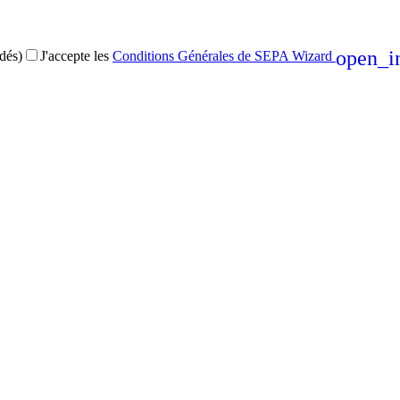
open_i
dés)
J'accepte les
Conditions Générales de SEPA Wizard