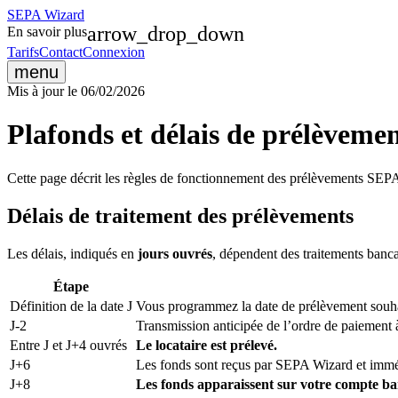
SEPA
Wizard
arrow_drop_down
En savoir plus
Tarifs
Contact
Connexion
menu
Mis à jour le
06/02/2026
Plafonds et délais de prélèveme
Cette page décrit les règles de fonctionnement des prélèvements SEPA e
Délais de traitement des prélèvements
Les délais, indiqués en
jours ouvrés
, dépendent des traitements banca
Étape
Définition de la date J
Vous programmez la date de prélèvement souhai
J-2
Transmission anticipée de l’ordre de paiement à 
Entre J et J+4 ouvrés
Le locataire est prélevé.
J+6
Les fonds sont reçus par SEPA Wizard et imméd
J+8
Les fonds apparaissent sur votre compte ba