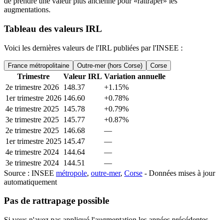
de prendre une valeur plus ancienne pour «rattraper» les
augmentations.
Tableau des valeurs IRL
Voici les dernières valeurs de l'IRL publiées par l'INSEE :
France métropolitaine
Outre-mer (hors Corse)
Corse
Trimestre
Valeur IRL
Variation annuelle
2e trimestre 2026
148.37
+
1.15
%
1er trimestre 2026
146.60
+
0.78
%
4e trimestre 2025
145.78
+
0.79
%
3e trimestre 2025
145.77
+
0.87
%
2e trimestre 2025
146.68
—
1er trimestre 2025
145.47
—
4e trimestre 2024
144.64
—
3e trimestre 2024
144.51
—
Source : INSEE
métropole
,
outre-mer
,
Corse
- Données mises à jour
automatiquement
Pas de rattrapage possible
Si vous n'avez pas appliqué l'augmentation les années précédentes,