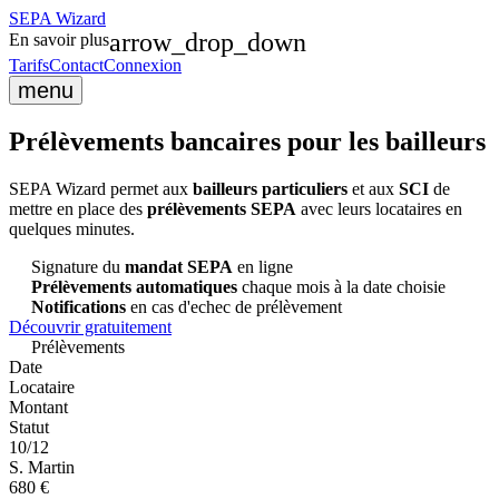
SEPA
Wizard
arrow_drop_down
En savoir plus
Tarifs
Contact
Connexion
menu
Prélèvements bancaires
pour les bailleurs
SEPA Wizard permet aux
bailleurs particuliers
et aux
SCI
de
mettre en place des
prélèvements SEPA
avec leurs locataires en
quelques minutes.
Signature du
mandat SEPA
en ligne
Prélèvements automatiques
chaque mois à la date choisie
Notifications
en cas d'echec de prélèvement
Découvrir gratuitement
Prélèvements
Date
Locataire
Montant
Statut
10/12
S. Martin
680 €