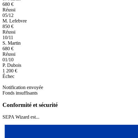
680 €
Réussi
05/12
M. Lefebvre
850 €
Réussi
10/11
S. Martin
680 €
Réussi
01/10
P. Dubois
1 200 €
Échec
Notification envoyée
Fonds insuffisants
Conformité et sécurité
SEPA Wizard est...